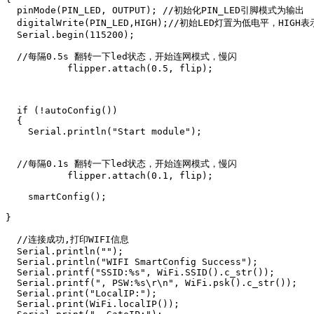
  pinMode(PIN_LED, OUTPUT); //初始化PIN_LED引脚模式为输出

  digitalWrite(PIN_LED,HIGH);//初始LED灯置为低电平，HIGH
  Serial.begin(115200);

  //每隔0.5s 翻转一下led状态，开始连网模式，慢闪

           flipper.attach(0.5, flip); 

  if (!autoConfig())

  {

    Serial.println("Start module");

  //每隔0.1s 翻转一下led状态，开始连网模式，慢闪

           flipper.attach(0.1, flip); 

    smartConfig();

}

  //连接成功,打印WIFI信息

  Serial.println("");

  Serial.println("WIFI SmartConfig Success");

  Serial.printf("SSID:%s", WiFi.SSID().c_str());

  Serial.printf(", PSW:%s\r\n", WiFi.psk().c_str());

  Serial.print("LocalIP:");

  Serial.print(WiFi.localIP());
