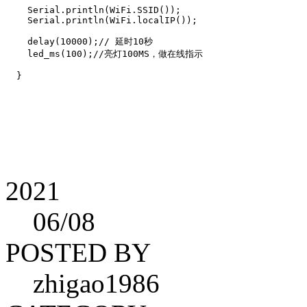
    Serial.println(WiFi.SSID());

    Serial.println(WiFi.localIP());

    delay(10000);// 延时10秒

    led_ms(100);//亮灯100MS，做在线指示

2021
06
/08
POSTED BY
zhigao1986