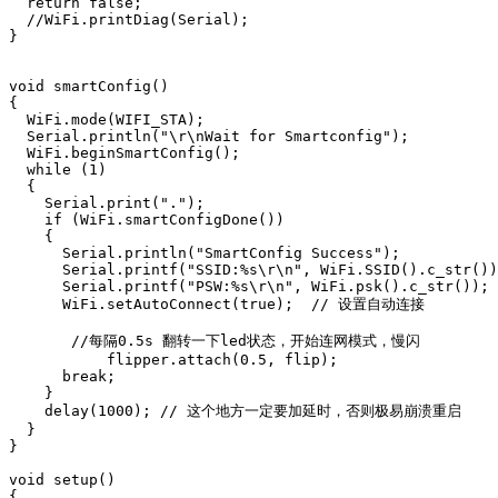
  return false;

  //WiFi.printDiag(Serial);

}

void smartConfig()

{

  WiFi.mode(WIFI_STA);

  Serial.println("\r\nWait for Smartconfig");

  WiFi.beginSmartConfig();

  while (1)

  {

    Serial.print(".");

    if (WiFi.smartConfigDone())

    {

      Serial.println("SmartConfig Success");

      Serial.printf("SSID:%s\r\n", WiFi.SSID().c_str())
      Serial.printf("PSW:%s\r\n", WiFi.psk().c_str());

      WiFi.setAutoConnect(true);  // 设置自动连接

       //每隔0.5s 翻转一下led状态，开始连网模式，慢闪

           flipper.attach(0.5, flip); 

      break;

    }

    delay(1000); // 这个地方一定要加延时，否则极易崩溃重启

  }

}

void setup()

{
