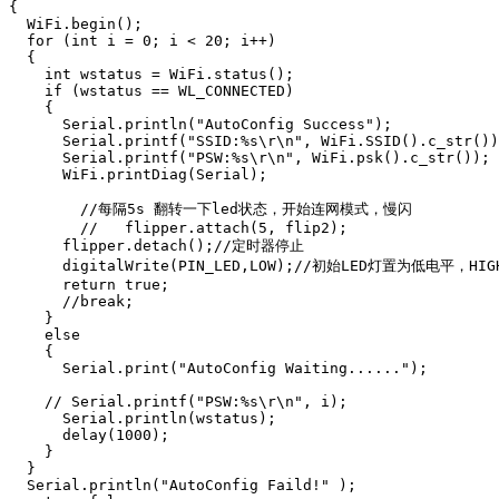
{

  WiFi.begin();

  for (int i = 0; i < 20; i++)

  {

    int wstatus = WiFi.status();

    if (wstatus == WL_CONNECTED)

    {

      Serial.println("AutoConfig Success");

      Serial.printf("SSID:%s\r\n", WiFi.SSID().c_str())
      Serial.printf("PSW:%s\r\n", WiFi.psk().c_str());

      WiFi.printDiag(Serial);

        //每隔5s 翻转一下led状态，开始连网模式，慢闪

        //   flipper.attach(5, flip2); 

      flipper.detach();//定时器停止

      digitalWrite(PIN_LED,LOW);//初始LED灯置为低电平，H
      return true;

      //break;

    }

    else

    {

      Serial.print("AutoConfig Waiting......");

    // Serial.printf("PSW:%s\r\n", i);

      Serial.println(wstatus);

      delay(1000);

    }

  }

  Serial.println("AutoConfig Faild!" );
