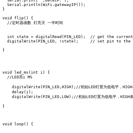
  Serial.print(" ,GateIP:");

  Serial.println(WiFi.gatewayIP());

}

void flip() {

  //定时器函数 灯亮灭 一半时间

  int state = digitalRead(PIN_LED);  // get the current
  digitalWrite(PIN_LED, !state);     // set pin to the 
}

void led_ms(int i) {

  //LED亮i MS

    digitalWrite(PIN_LED,HIGH);//初始LED灯置为低电平，HI
    delay(i);

    digitalWrite(PIN_LED,LOW);//初始LED灯置为低电平，HIG
}

void loop() {
