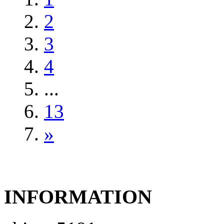
2
3
4
...
13
»
INFORMATION